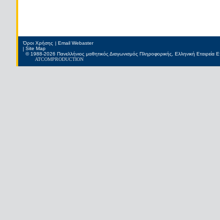
Όροι Χρήσης
Email Webaster
Site Map
© 1988-2026 Πανελλήνιος μαθητικός Διαγωνισμός Πληροφορικής, Ελληνική Εταιρεία
ATCOM
PRODUCTION