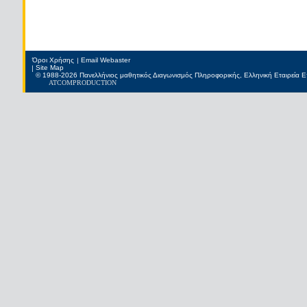
Όροι Χρήσης
Email Webaster
Site Map
© 1988-2026 Πανελλήνιος μαθητικός Διαγωνισμός Πληροφορικής, Ελληνική Εταιρεία
ATCOM
PRODUCTION