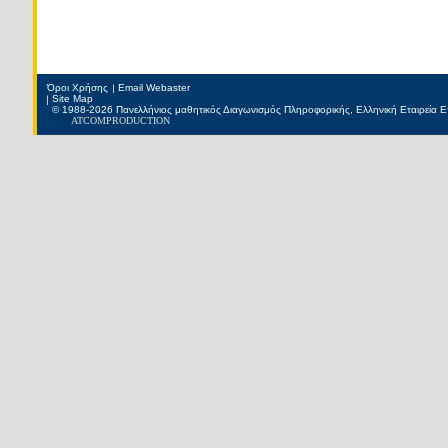
Όροι Χρήσης
Email Webaster
Site Map
© 1988-2026 Πανελλήνιος μαθητικός Διαγωνισμός Πληροφορικής, Ελληνική Εταιρεία
ATCOM
PRODUCTION