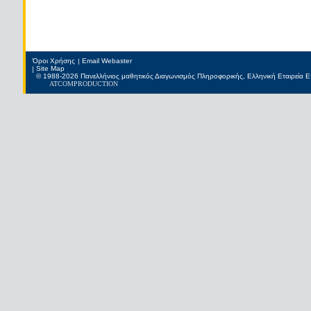
Όροι Χρήσης
Email Webaster
Site Map
© 1988-2026 Πανελλήνιος μαθητικός Διαγωνισμός Πληροφορικής, Ελληνική Εταιρεία
ATCOM
PRODUCTION